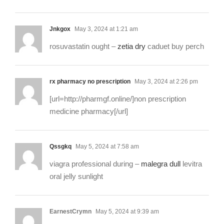
Jnkgox
May 3, 2024 at 1:21 am
rosuvastatin ought –
zetia dry
caduet buy perch
rx pharmacy no prescription
May 3, 2024 at 2:26 pm
[url=http://pharmgf.online/]non prescription
medicine pharmacy[/url]
Qssgkq
May 5, 2024 at 7:58 am
viagra professional during –
malegra dull
levitra
oral jelly sunlight
EarnestCrymn
May 5, 2024 at 9:39 am