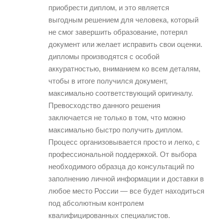
приобрести диплом, и это является
выгодным решением для человека, который
не смог завершить образование, потерял
документ или желает исправить свои оценки.
дипломы производятся с особой
аккуратностью, вниманием ко всем деталям,
чтобы в итоге получился документ,
максимально соответствующий оригиналу.
Превосходство данного решения
заключается не только в том, что можно
максимально быстро получить диплом.
Процесс организовывается просто и легко, с
профессиональной поддержкой. От выбора
необходимого образца до консультаций по
заполнению личной информации и доставки в
любое место России — все будет находиться
под абсолютным контролем
квалифицированных специалистов.