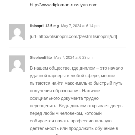
http://www.diploman-russiyan.com
lisinopril 12.5 mg
May 7, 2024 at 6:14 pm
[url=http://olisinopril.com/]zestril lisinopril[/url]
StephenBlito
May 7, 2024 at 6:23 pm
В нашем обществе, где диплом – это начало
удачной карьеры в любой сфере, многие
пытаются найти максимально быстрый путь
получения образования. Наличие
официального документа трудно
переоценить. Ведь диплом открывает дверь
перед любым человеком, который
собирается начать профессиональную
деятельность или продолжить обучение в