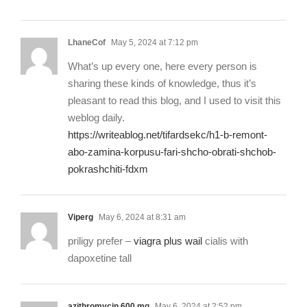
LhaneCof
May 5, 2024 at 7:12 pm
What’s up every one, here every person is
sharing these kinds of knowledge, thus it’s
pleasant to read this blog, and I used to visit this
weblog daily.
https://writeablog.net/tifardsekc/h1-b-remont-
abo-zamina-korpusu-fari-shcho-obrati-shchob-
pokrashchiti-fdxm
Viperg
May 6, 2024 at 8:31 am
priligy prefer –
viagra plus wail
cialis with
dapoxetine tall
azithromycin 600 mg
May 6, 2024 at 2:52 pm