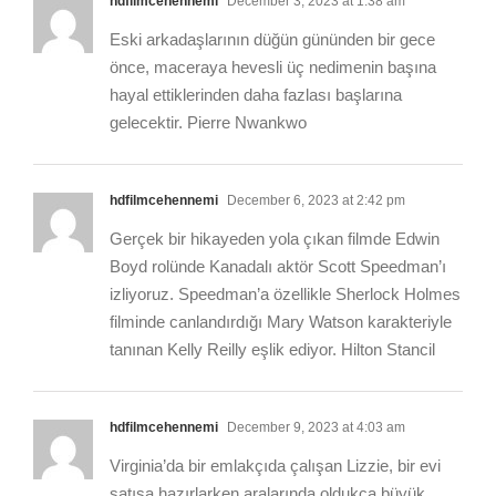
hdfilmcehennemi
December 3, 2023 at 1:38 am
Eski arkadaşlarının düğün gününden bir gece
önce, maceraya hevesli üç nedimenin başına
hayal ettiklerinden daha fazlası başlarına
gelecektir. Pierre Nwankwo
hdfilmcehennemi
December 6, 2023 at 2:42 pm
Gerçek bir hikayeden yola çıkan filmde Edwin
Boyd rolünde Kanadalı aktör Scott Speedman’ı
izliyoruz. Speedman’a özellikle Sherlock Holmes
filminde canlandırdığı Mary Watson karakteriyle
tanınan Kelly Reilly eşlik ediyor. Hilton Stancil
hdfilmcehennemi
December 9, 2023 at 4:03 am
Virginia’da bir emlakçıda çalışan Lizzie, bir evi
satışa hazırlarken aralarında oldukça büyük