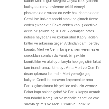
kadar! Mert o gün sevgilisi Ceyda ile 3. yıllarını
kutlayacaktır ve evlenme teklifi etmeyi
planlamakta o sırada da evde hazırlanmaktadır.
Cemil ise üniversitedeki sınavına gitmek üzere
evden çıkacaktır. Fakat aniden kapı şiddetli ve
acele bir şekilde açılır. Faruk gelmiştir, nefes
nefese heyecanlı ve korkmuştur! Kapıyı acilen
kilitler ve arkasına geçer. Ardından camı perdeyi
kapatır. Mert ve Cemil bu işe anlam veremezler
sordukları soruları da Faruk bir şekilde
komiklikler ve akıl oyunlarıyla hep geçiştirir fakat
tam inandıramaz kimseyi. Ama Mert ve Cemil’in
dışarı çıkması lazımdır. Mert yemeğe geç
kalıyor, Cemil ise sınavını kaçıracaktır ama
Faruk çıkmalarına bir şekilde asla izin vermez.
Fakat kapı aniden çalar! Ve Faruk kapıyı açmak
zorundadır! Komşular ve mahalle esnafı da eve
sırayla gelmiş ve Mert, Cemil ve Faruk ile