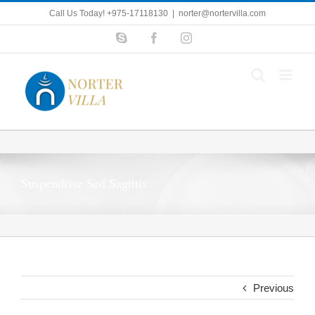
Skip
Call Us Today! +975-17118130
|
norter@nortervilla.com
to
Skype
Facebook
Instagram
content
Suspendisse Sed Sagittis
Previous