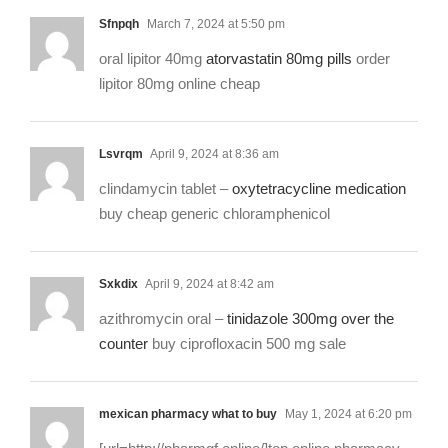
Sfnpqh
March 7, 2024 at 5:50 pm
oral lipitor 40mg
atorvastatin 80mg pills
order
lipitor 80mg online cheap
Lsvrqm
April 9, 2024 at 8:36 am
clindamycin tablet –
oxytetracycline medication
buy cheap generic chloramphenicol
Sxkdix
April 9, 2024 at 8:42 am
azithromycin oral –
tinidazole 300mg over the
counter
buy ciprofloxacin 500 mg sale
mexican pharmacy what to buy
May 1, 2024 at 6:20 pm