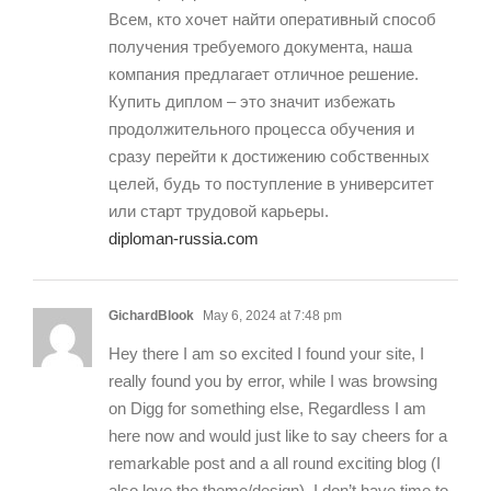
Всем, кто хочет найти оперативный способ
получения требуемого документа, наша
компания предлагает отличное решение.
Купить диплом – это значит избежать
продолжительного процесса обучения и
сразу перейти к достижению собственных
целей, будь то поступление в университет
или старт трудовой карьеры.
diploman-russia.com
GichardBlook
May 6, 2024 at 7:48 pm
Hey there I am so excited I found your site, I
really found you by error, while I was browsing
on Digg for something else, Regardless I am
here now and would just like to say cheers for a
remarkable post and a all round exciting blog (I
also love the theme/design), I don’t have time to