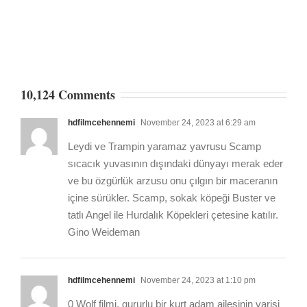
10,124 Comments
hdfilmcehennemi
November 24, 2023 at 6:29 am
Leydi ve Trampin yaramaz yavrusu Scamp
sıcacık yuvasının dışındaki dünyayı merak eder
ve bu özgürlük arzusu onu çılgın bir maceranın
içine sürükler. Scamp, sokak köpeği Buster ve
tatlı Angel ile Hurdalık Köpekleri çetesine katılır.
Gino Weideman
hdfilmcehennemi
November 24, 2023 at 1:10 pm
0 Wolf filmi, gururlu bir kurt adam ailesinin varisi