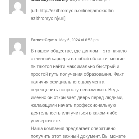
[url=http://ezithromycin.online/]amoxicillin
azithromycin[/url]
EarnestCrymn
May 6, 2024 at 6:53 pm
В нашем обществе, где диплом – это начало
отличной карьеры в любой области, многие
пытаются найти максимально быстрый и
простой путь получения образования. Факт
наличия официального документа
переоценить попросту невозможно. Ведь
именно он открывает дверь перед людьми,
желающими начать профессиональную
деятельность или учиться в каком-либо
университете.
Наша компания предлагает оперативно
получить этот важный документ. Вы можете