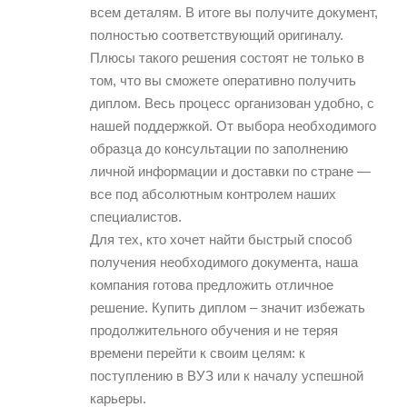
всем деталям. В итоге вы получите документ,
полностью соответствующий оригиналу.
Плюсы такого решения состоят не только в
том, что вы сможете оперативно получить
диплом. Весь процесс организован удобно, с
нашей поддержкой. От выбора необходимого
образца до консультации по заполнению
личной информации и доставки по стране —
все под абсолютным контролем наших
специалистов.
Для тех, кто хочет найти быстрый способ
получения необходимого документа, наша
компания готова предложить отличное
решение. Купить диплом – значит избежать
продолжительного обучения и не теряя
времени перейти к своим целям: к
поступлению в ВУЗ или к началу успешной
карьеры.