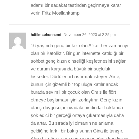
adamı bir sadakat testinden geçirmeye karar
verir. Fritz Moallankamp
hdfilmcehennemi
November 26, 2023 at 2:25 pm
16 yaşında genç bir kız olan Alice, her zaman iyi
olan bir Katoliktir. Bir gün internette katıldığı bir
sohbet genç kızın cinselliği keşfetmesini sağlar
ve durum karşısında büyük bir suçluluk
hisseder. Dürtülerini bastırmak isteyen Alice,
bunun için gizemli bir topluluğa katılır ancak
burada sevimli bir çocuk olan Chris ile flört
etmeye başlaması işini zorlaştırır. Genç kızın
utanç duygusu, inzivadaki bir dindar hakkında
şok edici bir gerçeği ortaya çıkarmasıyla daha
da artar. Bu sırada iyi olmanın ne anlama
geldiğine farklı bir bakış sunan Gina ile tanışır.
Alice bir süre sonra neye inanacağına kendisinin