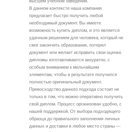
высшем учебном заведении.
В данном контексте наша компания
предлагает быстро получить любой
необходимый документ. Вы имеете
возможность купить диплом, и это является
удачным решением для человека, который не
смог закончить образование, потерял
документ или желает исправить свои оценки.
дипломы изготавливаются аккуратно, с
особым вниманием к мельчайшим
элементам, чтобы в результате получился
полностью оригинальный документ.
Превосходство данного подхода состоит не
только в том, что можно оперативно получить
свой диплом. Процесс организован удобно, с
нашей поддержкой. От выбора подходящего
образца до правильного заполнения личных
данных и доставки в любое место страны —