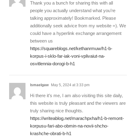
Thank you a bunch for sharing this with all
people you actually understand what you’re
talking approximately! Bookmarked. Please
additionally seek advice from my website =). We
could have a hyperlink exchange arrangement
between us
https://squareblogs.net/kethanrmuw/h1-b-
korpus-i-sklo-far-iak-voni-vplivaiut-na-
osvitlennia-dorogi-b-h1
Ismaelgaw
May 5, 2024 at 3:33 pm
Hi there it’s me, I am also visiting this site daily,
this website is truly pleasant and the viewers are
truly sharing nice thoughts.
https://writeablog.net/marachpxha/h1-b-remont-
korpusu-fari-abo-obmin-na-novii-shcho-
krashche-obrati-b-h1