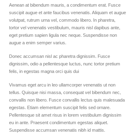
Aenean at bibendum mauris, a condimentum erat. Fusce
suscipit augue et ante faucibus venenatis. Aliquam et augue
volutpat, rutrum urna vel, commodo libero. In pharetra,
tortor vel venenatis vestibulum, mauris nisl dapibus ante,
eget pretium sapien ligula nec neque. Suspendisse non
augue a enim semper varius.
Donec accumsan nisl ac pharetra dignissim. Fusce
dignissim, odio a pellentesque luctus, nunc tortor pretium
felis, in egestas magna orci quis dui
Vivamus eget arcu in leo ullamcorper venenatis ut non
tellus. Quisque nisi massa, consequat vel bibendum nec,
convallis non libero. Fusce convallis lectus quis malesuada
egestas. Etiam elementum suscipit felis sed ornare.
Pellentesque sit amet risus in lorem vestibulum dignissim
eu in ante. Praesent condimentum egestas aliquet.
Suspendisse accumsan venenatis nibh id mattis.