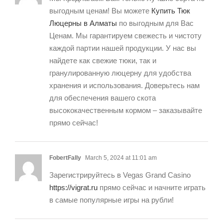
выгодным ценам! Вы можете
Купить Тюк
Люцерны в Алматы
по выгодным для Вас
Ценам. Мы гарантируем свежесть и чистоту
каждой партии нашей продукции. У нас вы
найдете как свежие тюки, так и
гранулированную люцерну для удобства
хранения и использования. Доверьтесь нам
для обеспечения вашего скота
высококачественным кормом – заказывайте
прямо сейчас!
FobertFally
March 5, 2024 at 11:01 am
Зарегистрируйтесь в Vegas Grand Casino
https://vigrat.ru
прямо сейчас и начните играть
в самые популярные игры на рубли!