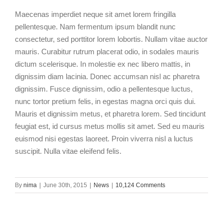
Maecenas imperdiet neque sit amet lorem fringilla
pellentesque. Nam fermentum ipsum blandit nunc
consectetur, sed porttitor lorem lobortis. Nullam vitae auctor
mauris. Curabitur rutrum placerat odio, in sodales mauris
dictum scelerisque. In molestie ex nec libero mattis, in
dignissim diam lacinia. Donec accumsan nisl ac pharetra
dignissim. Fusce dignissim, odio a pellentesque luctus,
nunc tortor pretium felis, in egestas magna orci quis dui.
Mauris et dignissim metus, et pharetra lorem. Sed tincidunt
feugiat est, id cursus metus mollis sit amet. Sed eu mauris
euismod nisi egestas laoreet. Proin viverra nisl a luctus
suscipit. Nulla vitae eleifend felis.
By
nima
|
June 30th, 2015
|
News
|
10,124 Comments