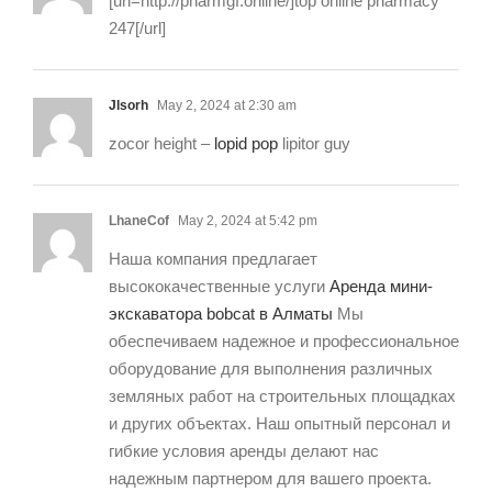
[url=http://pharmgf.online/]top online pharmacy
247[/url]
Jlsorh
May 2, 2024 at 2:30 am
zocor height –
lopid pop
lipitor guy
LhaneCof
May 2, 2024 at 5:42 pm
Наша компания предлагает
высококачественные услуги
Аренда мини-
экскаватора bobcat в Алматы
Мы
обеспечиваем надежное и профессиональное
оборудование для выполнения различных
земляных работ на строительных площадках
и других объектах. Наш опытный персонал и
гибкие условия аренды делают нас
надежным партнером для вашего проекта.