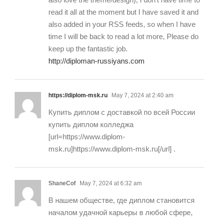
read it all at the moment but I have saved it and
also added in your RSS feeds, so when I have
time I will be back to read a lot more, Please do
keep up the fantastic job.
http://diploman-russiyans.com
https://diplom-msk.ru
May 7, 2024 at 2:40 am
Купить диплом с доставкой по всей России
купить диплом колледжа
[url=https://www.diplom-
msk.ru]https://www.diplom-msk.ru[/url] .
ShaneCof
May 7, 2024 at 6:32 am
В нашем обществе, где диплом становится
началом удачной карьеры в любой сфере,