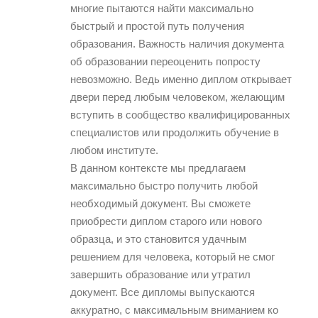
многие пытаются найти максимально
быстрый и простой путь получения
образования. Важность наличия документа
об образовании переоценить попросту
невозможно. Ведь именно диплом открывает
двери перед любым человеком, желающим
вступить в сообщество квалифицированных
специалистов или продолжить обучение в
любом институте.
В данном контексте мы предлагаем
максимально быстро получить любой
необходимый документ. Вы сможете
приобрести диплом старого или нового
образца, и это становится удачным
решением для человека, который не смог
завершить образование или утратил
документ. Все дипломы выпускаются
аккуратно, с максимальным вниманием ко